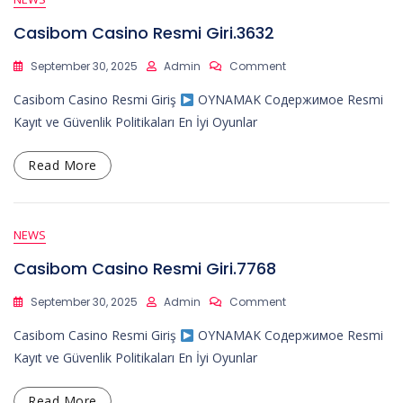
Casibom Casino Resmi Giri.3632
On
September 30, 2025
Admin
Comment
Casibom
Casibom Casino Resmi Giriş
OYNAMAK Содержимое Resmi
Casino
Resmi
Kayıt ve Güvenlik Politikaları En İyi Oyunlar
Giri.3632
Read More
NEWS
Casibom Casino Resmi Giri.7768
On
September 30, 2025
Admin
Comment
Casibom
Casibom Casino Resmi Giriş
OYNAMAK Содержимое Resmi
Casino
Resmi
Kayıt ve Güvenlik Politikaları En İyi Oyunlar
Giri.7768
Read More