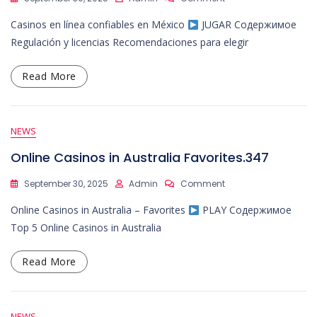
Casinos
Casinos en línea confiables en México
JUGAR Содержимое
En
Lnea
Regulación y licencias Recomendaciones para elegir
Confiables
En
Read More
Mxico.517
NEWS
Online Casinos in Australia Favorites.347
On
September 30, 2025
Admin
Comment
Online
Online Casinos in Australia – Favorites
PLAY Содержимое
Casinos
In
Top 5 Online Casinos in Australia
Australia
Favorites.347
Read More
NEWS