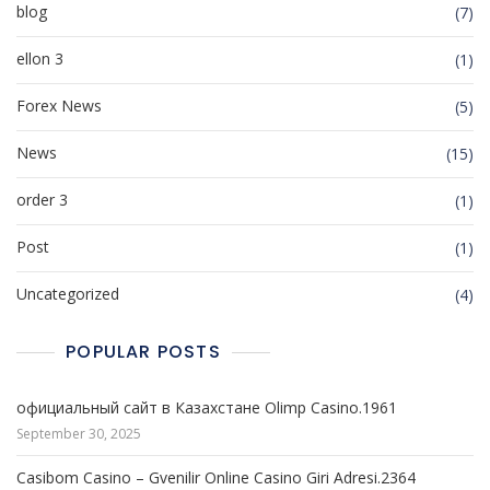
blog
(7)
ellon 3
(1)
Forex News
(5)
News
(15)
order 3
(1)
Post
(1)
Uncategorized
(4)
POPULAR POSTS
официальный сайт в Казахстане Olimp Casino.1961
September 30, 2025
Casibom Casino – Gvenilir Online Casino Giri Adresi.2364