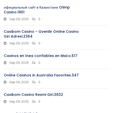
официальный сайт в Казахстане Olimp
Casino.1961
Sep 09, 2025
0
Casibom Casino – Gvenilir Online Casino
Giri Adresi.2364
Sep 09, 2025
0
Casinos en lnea confiables en Mxico.517
Sep 09, 2025
0
Online Casinos in Australia Favorites.347
Sep 09, 2025
0
Casibom Casino Resmi Giri.3632
Sep 09, 2025
0