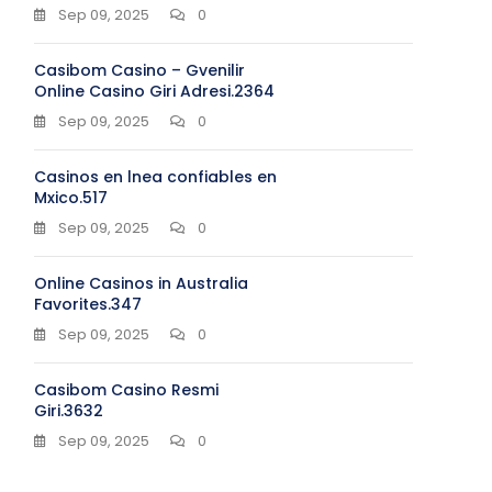
Sep 09, 2025
0
Casibom Casino – Gvenilir
Online Casino Giri Adresi.2364
Sep 09, 2025
0
Casinos en lnea confiables en
Mxico.517
Sep 09, 2025
0
Online Casinos in Australia
Favorites.347
Sep 09, 2025
0
Casibom Casino Resmi
Giri.3632
Sep 09, 2025
0