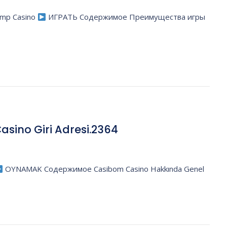
альный
imp Casino
ИГРАТЬ Содержимое Преимущества игры
тане
.1961
asino Giri Adresi.2364
om
OYNAMAK Содержимое Casibom Casino Hakkında Genel
o
r
o