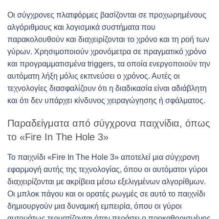
Οι σύγχρονες πλατφόρμες βασίζονται σε προχωρημένους
αλγόριθμους και λογισμικά συστήματα που
παρακολουθούν και διαχειρίζονται το χρόνο και τη ροή των
γύρων. Χρησιμοποιούν χρονόμετρα σε πραγματικό χρόνο
και προγραμματισμένα triggers, τα οποία ενεργοποιούν την
αυτόματη λήξη μόλις εκπνεύσει ο χρόνος. Αυτές οι
τεχνολογίες διασφαλίζουν ότι η διαδικασία είναι αδιάβλητη
και ότι δεν υπάρχει κίνδυνος χειραγώγησης ή σφάλματος.
Παραδείγματα από σύγχρονα παιχνίδια, όπως
το «Fire In The Hole 3»
Το παιχνίδι «Fire In The Hole 3» αποτελεί μια σύγχρονη
εφαρμογή αυτής της τεχνολογίας, όπου οι αυτόματοι γύροι
διαχειρίζονται με ακρίβεια μέσω εξελιγμένων αλγορίθμων.
Οι μπλοκ πάγου και οι ορατές ρωγμές σε αυτό το παιχνίδι
δημιουργούν μια δυναμική εμπειρία, όπου οι γύροι
αυτομάτως τερματίζονται όταν περάσει ο προκαθορισμένος