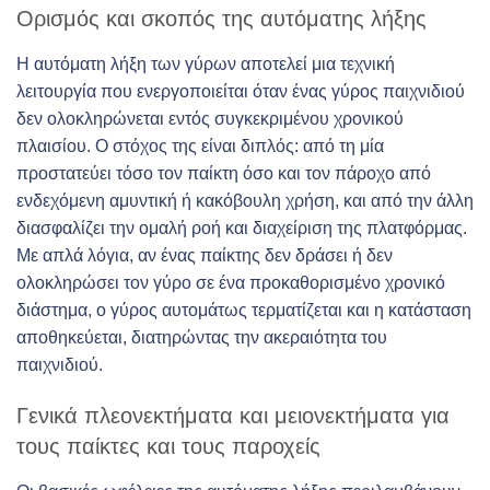
Ορισμός και σκοπός της αυτόματης λήξης
Η αυτόματη λήξη των γύρων αποτελεί μια τεχνική
λειτουργία που ενεργοποιείται όταν ένας γύρος παιχνιδιού
δεν ολοκληρώνεται εντός συγκεκριμένου χρονικού
πλαισίου. Ο στόχος της είναι διπλός: από τη μία
προστατεύει τόσο τον παίκτη όσο και τον πάροχο από
ενδεχόμενη αμυντική ή κακόβουλη χρήση, και από την άλλη
διασφαλίζει την ομαλή ροή και διαχείριση της πλατφόρμας.
Με απλά λόγια, αν ένας παίκτης δεν δράσει ή δεν
ολοκληρώσει τον γύρο σε ένα προκαθορισμένο χρονικό
διάστημα, ο γύρος αυτομάτως τερματίζεται και η κατάσταση
αποθηκεύεται, διατηρώντας την ακεραιότητα του
παιχνιδιού.
Γενικά πλεονεκτήματα και μειονεκτήματα για
τους παίκτες και τους παροχείς