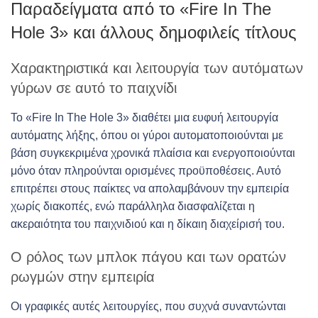
Παραδείγματα από το «Fire In The
Hole 3» και άλλους δημοφιλείς τίτλους
Χαρακτηριστικά και λειτουργία των αυτόματων
γύρων σε αυτό το παιχνίδι
Το «Fire In The Hole 3» διαθέτει μια ευφυή λειτουργία
αυτόματης λήξης, όπου οι γύροι αυτοματοποιούνται με
βάση συγκεκριμένα χρονικά πλαίσια και ενεργοποιούνται
μόνο όταν πληρούνται ορισμένες προϋποθέσεις. Αυτό
επιτρέπει στους παίκτες να απολαμβάνουν την εμπειρία
χωρίς διακοπές, ενώ παράλληλα διασφαλίζεται η
ακεραιότητα του παιχνιδιού και η δίκαιη διαχείρισή του.
Ο ρόλος των μπλοκ πάγου και των ορατών
ρωγμών στην εμπειρία
Οι γραφικές αυτές λειτουργίες, που συχνά συναντώνται