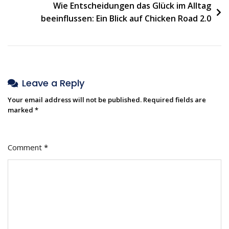
Wie Entscheidungen das Glück im Alltag
beeinflussen: Ein Blick auf Chicken Road 2.0
Leave a Reply
Your email address will not be published.
Required fields are
marked
*
Comment
*