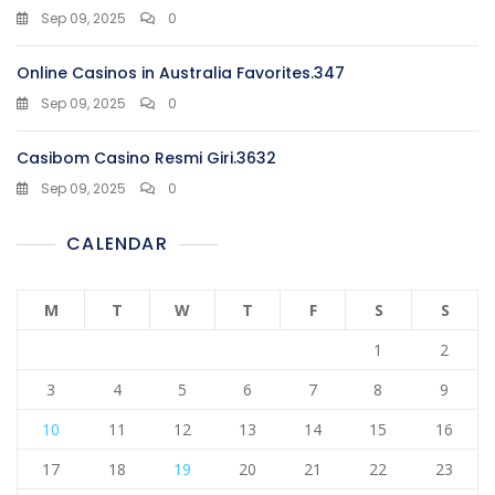
Sep 09, 2025
0
Online Casinos in Australia Favorites.347
Sep 09, 2025
0
Casibom Casino Resmi Giri.3632
Sep 09, 2025
0
CALENDAR
M
T
W
T
F
S
S
1
2
3
4
5
6
7
8
9
10
11
12
13
14
15
16
17
18
19
20
21
22
23