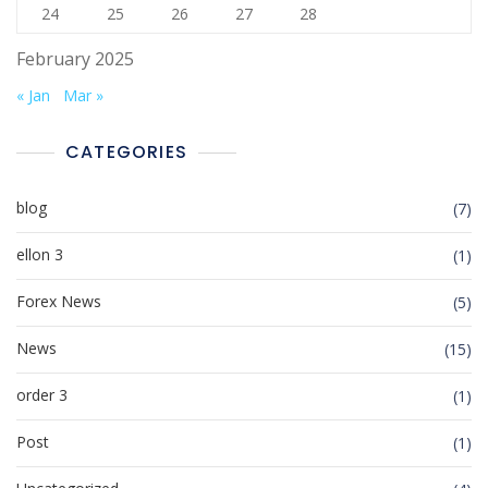
24
25
26
27
28
February 2025
« Jan
Mar »
CATEGORIES
blog
(7)
ellon 3
(1)
Forex News
(5)
News
(15)
order 3
(1)
Post
(1)