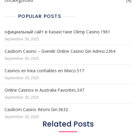
Uncategorized
(4)
POPULAR POSTS
официальный сайт в Казахстане Olimp Casino.1961
September 30, 2025
Casibom Casino – Gvenilir Online Casino Giri Adresi.2364
September 30, 2025
Casinos en lnea confiables en Mxico.517
September 30, 2025
Online Casinos in Australia Favorites.347
September 30, 2025
Casibom Casino Resmi Giri.3632
September 30, 2025
Related Posts