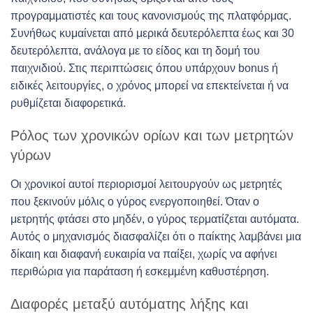
προγραμματιστές και τους κανονισμούς της πλατφόρμας.
Συνήθως κυμαίνεται από μερικά δευτερόλεπτα έως και 30
δευτερόλεπτα, ανάλογα με το είδος και τη δομή του
παιχνιδιού. Στις περιπτώσεις όπου υπάρχουν bonus ή
ειδικές λειτουργίες, ο χρόνος μπορεί να επεκτείνεται ή να
ρυθμίζεται διαφορετικά.
Ρόλος των χρονικών ορίων και των μετρητών
γύρων
Οι χρονικοί αυτοί περιορισμοί λειτουργούν ως μετρητές
που ξεκινούν μόλις ο γύρος ενεργοποιηθεί. Όταν ο
μετρητής φτάσει στο μηδέν, ο γύρος τερματίζεται αυτόματα.
Αυτός ο μηχανισμός διασφαλίζει ότι ο παίκτης λαμβάνει μια
δίκαιη και διαφανή ευκαιρία να παίξει, χωρίς να αφήνει
περιθώρια για παράταση ή εσκεμμένη καθυστέρηση.
Διαφορές μεταξύ αυτόματης λήξης και