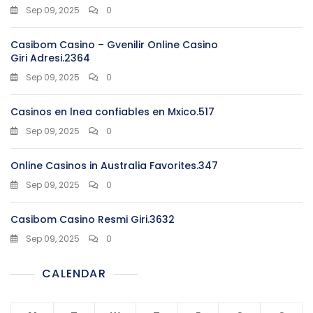
Sep 09, 2025
0
Casibom Casino – Gvenilir Online Casino
Giri Adresi.2364
Sep 09, 2025
0
Casinos en lnea confiables en Mxico.517
Sep 09, 2025
0
Online Casinos in Australia Favorites.347
Sep 09, 2025
0
Casibom Casino Resmi Giri.3632
Sep 09, 2025
0
CALENDAR