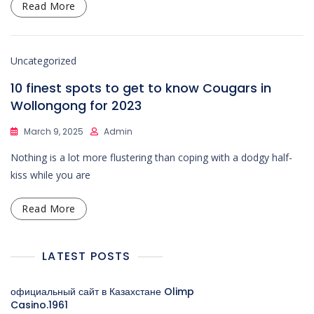
Read More
Spielen
Verbessern
Uncategorized
10 finest spots to get to know Cougars in
Wollongong for 2023
March 9, 2025
Admin
Nothing is a lot more flustering than coping with a dodgy half-
kiss while you are
Read More
LATEST POSTS
официальный сайт в Казахстане Olimp
Casino.1961