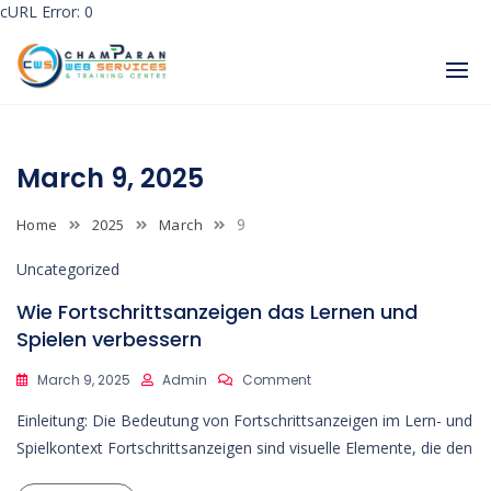
cURL Error: 0
Skip
to
content
March 9, 2025
9
Home
2025
March
Uncategorized
Wie Fortschrittsanzeigen das Lernen und
Spielen verbessern
On
March 9, 2025
Admin
Comment
Wie
Einleitung: Die Bedeutung von Fortschrittsanzeigen im Lern- und
Fortschrittsanzeigen
Das
Spielkontext Fortschrittsanzeigen sind visuelle Elemente, die den
Lernen
Und